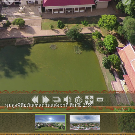
มุมสูงพิพิธภัณฑสถานแห่งชาติ พิมาย 2559