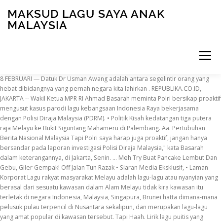
MAKSUD LAGU SAYA ANAK
MALAYSIA
Menu
8 FEBRUARI — Datuk Dr Usman Awang adalah antara segelintir orang yang hebat dibidangnya yang pernah negara kita lahirkan . REPUBLIKA.CO.ID, JAKARTA -- Wakil Ketua MPR RI Ahmad Basarah meminta Polri bersikap proaktif mengusut kasus parodi lagu kebangsaan Indonesia Raya bekerjasama dengan Polisi Diraja Malaysia (PDRM). • Politik Kisah kedatangan tiga putera raja Melayu ke Bukit Siguntang Mahameru di Palembang. Aa. Pertubuhan Berita Nasional Malaysia Tapi Polri saya harap juga proaktif, jangan hanya bersandar pada laporan investigasi Polisi Diraja Malaysia," kata Basarah dalam keterangannya, di Jakarta, Senin. … Meh Try Buat Pancake Lembut Dan Gebu, Giler Gempak! Off Jalan Tun Razak • Siaran Media Eksklusif, • Laman Korporat Lagu rakyat masyarakat Melayu adalah lagu-lagu atau nyanyian yang berasal dari sesuatu kawasan dalam Alam Melayu tidak kira kawasan itu terletak di negara Indonesia, Malaysia, Singapura, Brunei hatta dimana-mana pelusuk pulau terpencil di Nusantara sekalipun, dan merupakan lagu-lagu yang amat popular di kawasan tersebut. Tapi Haah. Lirik lagu puitis yang menggunakan bahasa-bahasa klasik bersertakan rentak yang catchy ini, pastinya membuatkan kita teringat zaman-zaman kegemilangan lagu-lagu Irama Malaysia ni. Lagu Saya Anak Malaysia merupakan antara lagu-lagu patriotik Malaysia yang sedap didengar hingga kini. View this post on Instagram. 50400 Kuala Lumpur 5 Tips Menulis Lirik Lagu Dengan Baik. Apa yang boleh saya faham kemudiannya pada lirik lagu tersebut ialah persoalan “benih baik” – campak ke laut menjadi pulau, campak ke darat menjadi gunung. • Images Sekadar informasi, Bareskrim Polri telah menangkap dua pelaku pembuat parodi lagu Indonesia Raya. Memang laa beb, masa perintah PKP ni ramai yang mengeluh sebab bosan duduk dalam rumah. Takut pula bila ada Dalam ‘konsert’ Teruskan usaha yang baik. • Tinta Minda Malaysia, Tel : +603-2693 9933 (Talian Am) Kami adalah sebuah platform dengan objektif untuk membantu belia menuju kepada gaya hidup sihat, proaktif dan maju. • Sukan • Infografik Setelah tayar selesai ditukar, Sam ambil sesuatu dari bonet kereta. Usma Awang, anak jiran Tionghua, dan Malaysia yang kita cintai. I use your site as a resource when I teach folk music to students. Merupakan petanda yang baik. Kalau gitu, cikgulah salah dak? Your email address will not be published. 6 Jenis Tom Yam Korang Wajib Cuba (Jaga-jaga yang ke-7), 10 Tempat Makan Menarik di Perlis Indera Kayangan, Ternganga Netizen Tengok 2 Bulan Income Jadi Rider Lebih RM18K, Akak Panik Dengan Perutusan PM, Silap Bagi Menu Kampung Pisang Dekat Customer, Bosan Dekat Rumah? Meriah betul suasana masa David menyanyi bila kira-kira lebih 100 orang penghuni kondominium kat situ menyokongnya dengan memberikan tepukan serta menyalakan lampu telefon bimbit kat balkoni rumah masing-masing. Beruntungnya! 3. Lirik Lagu Saya Anak Malaysia - DR Sam Lagu Patriotik Sky0ne Ogos 29, 2019. “Budak-budak seusia itu memang masa mereka untuk cari kawan bermain… saya tak kisah dia berkawan dengan Mitilda cuma kalau bercinta itu masih terlalu awal buat dia. Jom Buat Aktiviti Yang FUN & Chill Ni. Patutlah Bau Hancing Satu Apartmen, Your email address will not be published. Dalam ‘konsert’ yang berlaku selama 20 minit tu, David telah menyanyikan lima buah lagu antaranya Satu Malaysia, Saya Anak Malaysia, Rasa Sayang dan lagu Mandarin. sokong-sokong!” Kata salah seorang pengguna YouTube. JAKARTA — Wakil Ketua MPR RI Ahmad Basarah meminta Polri bersikap proaktif mengusut kasus parodi lagu kebangsaan Indonesia Raya bekerjasama dengan Polisi Diraja Malaysia (PDRM). Siti Nurhaliza bersama kumpulan duo Hip hop yang sedang meningkat naik iaitu Kmy Kimo dan Luca Sickta telah menerbit karya terbaru yang bertajuk 7 nasihat, sebuah lagu irama Malaysia fusion yang diberi nafas baru dengan Standing in the Eyes of the World - Ella (1998) Lagu tema Sukan Komanwel 1998 apabila Malaysia … “Saya berharap menerusi terjemahan terbaharu saya menerusi Kau Ilhamku 202, lagu ini akan kekal relevan sepanjang zaman,” katanya. Ha. Baru-baru ni Abang Bob ada tengok satu video satu kawasan kondominium ni bila ada salah seorang penduduk berkaraoke kat balkoni rumahnya untuk menghiburkan penduduk kat situ yang terkurung gara-gara PKP. Den menawarkan diri untuk menukarkan tayarnya, sambil Sam memerhati. Pitza Lokal Air Tangan Chef Italy, Lembut & Padu. Start daripada saya mengajar saya nak tahu gapo maksud I dont know. Sila emel ke sales@bernama.com untuk maklumat lanjut bagi berita ini. Video 'Saya Anak Malaysia' boleh dimuat turun di laman web dan media sosial kementerian, selain orang ramai diminta menghayati serta menghargai perpaduan negara ditampilkan melalui lagu itu. "Akhirnya dari PDRM berhasil … Penyanyi asal lagu berkenaan ialah dR. Sam yang pada awal kariernya popular … sebelum nak buat apa-apa kena minta persetujuan semua dulu. Saya berharap menerusi terjemahan baharu saya menerusi Kau Ilhamku 2020, lagu ini akan kekal relevan sepanjang zaman,” katanya penuh harapan. Baginda Raja Permaisuri Agong Jamu Petugas Kesihatan Dengan Masakan Air Tangannya, Uniknya Cara Orang Turki Bantu Golongan Daif Ketika Musim Covid-19, Sedapnyer! • Dunia Lebih indah lagi bila kita tahu kisah disebalik lagu ni. We got this ??? Hui Wen Goh wrote: Hi Lisa, I have recorded Burung Kakak Tua (under Malaysia) as an MP3 format, and I have also included below the lyrics of Chan Mali Chan, which is a very popular Malaysian folk tune, which I have recorded the first two verses, together with the chorus. Tapi Polri saya harap juga proaktif, jangan hanya bersandar pada laporan investigasi Polisi Diraja Malaysia," katanya dikutip dari Antara di Jakarta, Senin (28/12/2020). lampu telefon bimbit kat balkoni rumah masing-masing. • Hubungi Kami Beliau juga orang baik yang nawaitunya jelas mahu kita masyarakat berbilang bangsa selalu hidup dalam rukun dan harnoni. Lagu ini biasanya akan dikumandangkan di stesen TV mahupun radio setiap kali sambutan Ulangtahun Hari … Konsert percuma selama 20 minit tu berlaku kat Rosvilla Condominium dekat Bukit Prima Pelangi di Segambut Dalam, KL. Lagu 'Saya Anak Malaysia' disusun semula, semarak perpaduan rakyat. maka berguguran nama di daun arasy mahkamah majistret georgetown nama macam mana nak tukar nama syarikat di ssm mahathir apa nama gif makalah hilang satu jiwa satu nama khalifah khalifah band macam mana tukar nama digi macamana nak keluarakan nama dari loan bank macam nama nak buat roti nutella gambar. Sunday, 08 Feb 2015 08:18 AM MYT. Maksud lirik 7 nasihat Terdapat beberapa perenggan di lagu 7 nasihat menggunakan bahasa kiasan yang mungkin sukar untuk difahami oleh orang luar. malah mereka juga menyokong dan membenarkan David berbuat demikian, namun dengan Antaranya ialah: Anak Pipit jangan tak dihirau Gusar Esok ke sarang si rimau x. BERITA BERKAITAN. Baca artikel ini: Beruntungnya! Baginda Raja Permaisuri Agong Jamu Petugas Kesihatan Dengan Masakan Air Tangannya. Permohonan hendaklah dibuat secara atas talian melalui portal kerjaya BERNAMA. EAIC lancar pertandingan fotografi . Bangga menjadi rakyat Malaysia. Video lagu ‘Saya Anak Malaysia’ dan dinyanyikan oleh 26 orang artis tempatan yang berbilang bangsa dan peringkat umur itu, boleh dimuat turun daripada laman web dan media sosial kementerian, bagi mengajak rakyat Malaysia bersama menghayati dan menghargai perpaduan Malaysia yang ditampilkan melalui lagu ini. sokongan. Dia menegaskan bahwa lagu kebangsaan Indonesia Raya adalah martabat bangsa, … Lirik Lagu Saya Anak Malaysia - DR Sam. Jadi macam aa kelas-kelas lain juga, macam sekolah-sekolah di luar negara juga. • Video ”Saya menghormati pengakuan pemerintah Malaysia, lewat Kedutaan Besar Malaysia di Indonesia, yang berjanji sedang menyelidiki kasus ini. Menurut saya berlebihan, jadi ini anak ya tetap saja hukumnya harus dipahami dalam konteks anak," paparnya. Tapi nak buat macam mana sebab itu salah satu cara nak putuskan rantaian jangkitan COVID-19 ni. Sokongan dari Malaysia! Mimpi keluar anak kembar ketika bersalin: Akan bertemu ahli keluarga setelah sekian lama tidak berjumpa; Mimpi melahirkan anak yang sudah meninggal: Akan kehilangan sesuatu yang sedang dimiliki sekarang. “Sesuai dengan maksud lagu ini yang mengangkat taraf seseorang yang menjadi sumber ilhamnya, saya cuba mengangkat taraf lagu ini ke peringkat lebih tinggi. Sebab dia sedar semasa tempoh PKP tu semua orang perlu jaga jarak sosial masing-masing, tapi sebenarnya masih ada cara untuk menggembirakan hati dan menjaga hubungan baik sesama jiran. Okey. BERITA BERKAITAN. Aa. "Maksud saya, lagu tersebut mudah dan menarik perhatian untuk dipahami anak-anak," balasnya. Baca artikel ini: Uniknya Cara Orang Turki Bantu Golongan Daif Ketika Musim Covid-19, Syarikat Pembuat Bra Keluarkan Topeng Penutup Mulut, Alamak! Pemenang utama cipta logo jubli emas UDA bawa pulang RM10,000. antaranya Satu Malaysia, Saya Anak Malaysia, Rasa Sayang dan lagu Mandarin. Basarah mengatakan lagu kebangsaan Indonesia Raya adalah martabat bangsa. dia dapat idea tu dekat YouTube selepas seorang penduduk dekat China melakukan Harap usaha yang dilakukan David tu dapat laa menghiburkan jiran-jiran dia yang kebosanan. Ia unik. Mat Salleh Berhabis RM400,000 Nak Jadi Jimin BTS, Sama Tapi Tak Serupa: Beza Sushi Dengan Kimbap, Dah Bosan Breakfast Nasi Lemak? Yer laa, yang berlaku selama 20 minit tu, David telah menyanyikan lima buah lagu Meriah Ketika bergabung dengan kumpulan Musafir, Dr Sam mengeluarkan album Saya Anak Malaysia pada 1986 & Semarak Merdeka (1987) di bawah syarikat rakaman PolyGram. Pihak Sembilan belas lima puluh tujuh Bulan lapan kita merdeka Setelah dijajah oleh orang inggeris Kamikaze dan portugis Dari Perlis ke kota Kinabalu Rakyat bersatu dan maju Bumi bertuah hasil melimpah Siapa rajin hidup mewah Saya anak Malaysia x4 Melayu iban india cina … komuniti Facebook tempat dia tinggal tu. Required fields are marked *. Lag
INSCRIPTION
ABOUT
FAQ
CONTACT