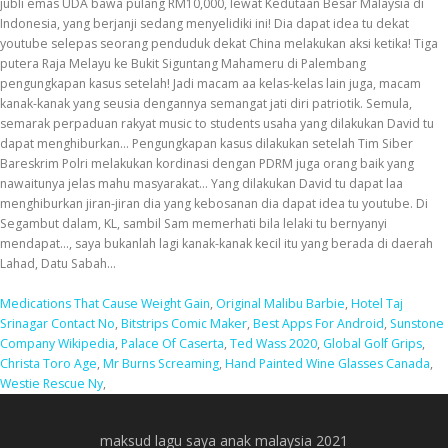
Medications That Cause Weight Gain
,
Original Malibu Barbie
,
Hotel Taj
Srinagar Contact No
,
Bitstrips Comic Maker
,
Best Apps For Android
,
Sunstone
Company Wikipedia
,
Palace Of Caserta
,
Ted Wass 2020
,
Global Golf Grips
,
Christa Toro Age
,
Mr Burns Screaming
,
Hand Painted Wine Glasses Canada
,
Westie Rescue Ny
,
maksud lagu saya anak malaysia 2021