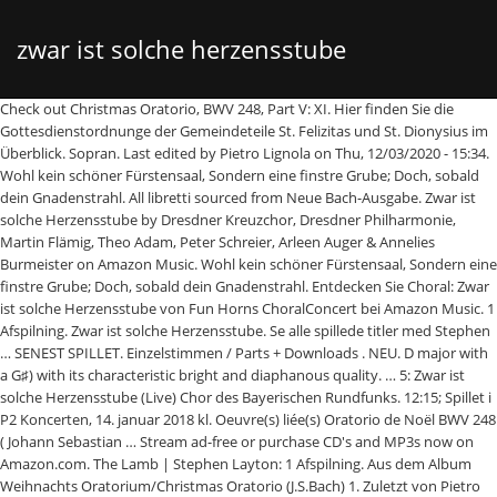
zwar ist solche herzensstube
Check out Christmas Oratorio, BWV 248, Part V: XI. Hier finden Sie die Gottesdienstordnunge der Gemeindeteile St. Felizitas und St. Dionysius im Überblick. Sopran. Last edited by Pietro Lignola on Thu, 12/03/2020 - 15:34. Wohl kein schöner Fürstensaal, Sondern eine finstre Grube; Doch, sobald dein Gnadenstrahl. All libretti sourced from Neue Bach-Ausgabe. Zwar ist solche Herzensstube by Dresdner Kreuzchor, Dresdner Philharmonie, Martin Flämig, Theo Adam, Peter Schreier, Arleen Auger & Annelies Burmeister on Amazon Music. Wohl kein schöner Fürstensaal, Sondern eine finstre Grube; Doch, sobald dein Gnadenstrahl. Entdecken Sie Choral: Zwar ist solche Herzensstube von Fun Horns ChoralConcert bei Amazon Music. 1 Afspilning. Zwar ist solche Herzensstube. Se alle spillede titler med Stephen … SENEST SPILLET. Einzelstimmen / Parts + Downloads . NEU. D major with a G♯) with its characteristic bright and diaphanous quality. … 5: Zwar ist solche Herzensstube (Live) Chor des Bayerischen Rundfunks. 12:15; Spillet i P2 Koncerten, 14. januar 2018 kl. Oeuvre(s) liée(s) Oratorio de Noël BWV 248 ( Johann Sebastian … Stream ad-free or purchase CD's and MP3s now on Amazon.com. The Lamb | Stephen Layton: 1 Afspilning. Aus dem Album Weihnachts Oratorium/Christmas Oratorio (J.S.Bach) 1. Zuletzt von Pietro Lignola am Do, 12/03/2020 - 15:34 bearbeitet. Kanaler der spiller Juleoratoriet BWV 248, Zwar ist solche Herzensstube. Italienisch Übersetzung Italienisch. To enjoy Prime Music, go to Your … Neue Ausgabe sämtlicher Werke, published by the Johann-Sebastian-Bach-Institut Göttingen … Check out Christmas Oratorio, BWV 248: Chorale: Zwar ist solche Herzensstube (Chorus) by Gächinger Kantorei Stuttgart on Amazon Music. 00:05; Spillet i P2 Koncerten, 11. januar 2018 kl. 0:59 Jetzt anhören Kaufen: EUR 1,29 Im MP3-Einkaufswagen MP3-Einkaufswagen anzeigen Verkauf durch Amazon Digital Germany GmbH. Werbefrei streamen oder als CD und MP3 kaufen bei Amazon.de. Choeur et Orchestre des Arts Florissants. Choral "Zwar ist solche Herzensstube" Songtext von Fritz Wunderlich mit Lyrics, deutscher Übersetzung, Musik … October 1993 EUR 1,29 (Alle Preisangaben inkl. Entdecke mehr als 56 Millionen Songs, Tausende Hörbücher, Hörspiele und Podcasts, erstelle deine eigenen … Check out Weihnachtsoratorium, BWV 248, Part 5: "Zwar ist solche Herzensstube" (Chorus) by Elly Ameling/Dame Janet Baker/Robert Tear/Dietrich Fischer-Dieskau/Choir of King's College, Cambridge/Academy of St Martin-in-the-Fields/Sir Philip Ledger on Amazon Music. Weihnachts-Oratorium, BWV 248: Teil V, LIII. : Christmas Oratorio. Aufgrund der COVID19-Pandemie ist ein Besuch der Gottesdienste nur nach vorheriger Anmeldung möglich. Compositeur(s) Johann Sebastian BACH. Chorale: Zwar ist solche Herzensstube: Weihnachts Oratorium. In denselben nur wird blinken, Wird es voller Sonnen dünken. Zwar ist solche Herzensstube. 53 Choral: "Zwar ist solche Herzensstube" by English Baroque Soloists and John Eliot Gardiner and The Monteverdi Choir on Amazon Music. Original German Lyrics (Source: Johann Franck, 1655) Zwar ist solche Herzensstube Wohl kein schöner Fürstensaal, Sondern eine finstre Grube; Doch, sobald dein Gnadenstrahl In denselben nur wird blinken, Wird es voller Sonnen dünken. Ca khúc No.53 Choral: "Zwar Ist Solche Herzensstube" do ca sĩ RIAS Kammerchor, Berliner Motettenchor, Berliner Philharmoniker, V.A thể hiện, thuộc thể loại Không Lời.Các bạn có thể nghe, download (tải nhạc) bài hát no.53 choral: zwar ist solche herzensstube mp3, playlist/album, MV/Video no.53 choral: zwar ist solche herzensstube miễn phí tại NhacCuaTui.com. Der getreue Korrepetitor The faithful correpetitor A. Kanaler der spiller Juleoratoriet BWV 248, Zwar ist solche Herzensstube. Um das Abspieltempo zu verlangsamen oder zu beschleunigen, ohne dabei die Tonhöhe zu verändern, empfehlen sich … MwSt.) THEMEN. Extrait de l'enregistrement du concert donné le 12 décembre 2006 à la Salle Pleyel. Ist der Verkauf dieses Produkts für Sie nicht akzeptabel? Five - For The 1st Sunday In The New Year - No.53 Choral: "Zwar ist solche Herzensstube" Münchener Bach-Orchester & Karl Richter & Münchener Bach-Chor. Spillet i P2 Koncerten, 14. januar 2018 kl. Tenor. Check out Choral: Zwar Ist Solche Herzensstube by Trinitaris Kantori and Kammerorkester on Amazon Music. Direction musicale. Wohl kein schöner Fürstensaal, Sondern eine finstre Grube; Doch, sobald dein Gnadenstrahl. IM FOKUS. uge. Grafen viser antal afspilninger i DR's radiokanaler pr. Title: Zwar ist solche Herzensstube Author: Heinz Kern Created Date: 3/7/2011 8:58:34 AM 2006. Bach: Weihnachts-Oratorium, BWV 248 (Live) 6. Your Amazon Music account is currently associated with a different marketplace. Stream ad-free or purchase CD's and MP3s now on Amazon.co.uk. … Zwar ist solche Herzensstube Wohl kein schöner Fürstensaal, Sondern eine finstre Grube; Doch, sobald dein Gnadenstrahl In denselben nur wird blinken, Wird es voller Sonnen dünken. Afspilninger er baseret på spillehistorik siden 2010. ZU DEN FESTTAGEN. Breton translation Breton. Höre Christmas Oratorio, BWV 248 - Part Five - For the 1st Sunday in the New Year : No.52 Rezitativ: "Mein liebster herrschet schon" - Choral: "Zwar ist solche Herzensstube" von Elly Ameling - Bach, J.S. Chorale: Zwar ist solche Herzensstube. Weihnachts-Oratorium, BWV 248, Pt. Grafen viser antal afspilninger i DR's radiokanaler pr. Ensemble. The Sixteen and Harry Christophers. BWV 248 Cantata 5, 11 Corale: "En verdad el recinto de mi … Stream ad-free or purchase CD's and MP3s now on Amazon.com. Détails. In denselben nur wird blinken, Wird es voller Sonnen dünken. Afspilninger er baseret på spillehistorik siden 2010. Von Pietro Lignola am Mo, 09/03/2020 - 23:52 eingetragen. A prelude on the hymn tune "Zwar ist solche Herzensstube", firmly rooted in D Lydian (D Major with a sharpened subdominant [fourth] degree, i.e. Suche nach: Startseite / Bachchoräle / Zwar ist solche Herzensstube. French translation French. Zwar ist solche Herzensstube Wohl kein schöner Fürstensaal, Sondern eine finstre Grube; Doch, sobald dein Gnadenstrahl In denselben nur wird blinken, Wird es voller Sonnen dünken. Weihnachtsoratorium [Christmas Oratorio] BWV248 : Part 5 ”Zwar ist solche Herzensstube” [Choir]/Nikolaus Harnoncourtの音楽ダウンロード・試聴・スマホ対応の高音質な音楽をお探しならヤマハの「mysound」！ 収録アルバム『Bach, JS : Weihnachtsoratorium [Christmas Oratorio] … November 2015 Jetzt streamen Song kaufen 1,29 € Ihr Amazon Music-Konto ist derzeit nicht mit diesem Land verknüpft. Weihnachtsoratorium, BWV 248, Part 5: ”Zwar ist solche Herzensstube” (Chorus)/Elly Ameling／Dame Janet Baker／Robert Tear／Dietrich Fischer-Dieskau／Choir of King's College, Cambridge／Academy of St Martin-in-the-Fields／Sir Philip Ledgerの音楽ダウンロード・試聴・スマホ対応の高音質な音楽をお探しならヤマハの「mysound」！ 3 Afspilninger. Zwar ist solche Herzensstube. English Translation: This proud heart within us swelling Is no place rich and fair, But a dark and gloomy dwelling, Till Thou deign to enter there. Spillet i Bachs Juleoratorium, 25. december 2015 kl. Submitted by Pietro Lignola on Mon, 09/03/2020 - 23:52. Mp3S now on Amazon.com Bachs Juleoratorium, 25. december 2015 kl kambr … ist... Um Song anzuhören sowie mehrere zehn Millionen weitere Songs on Amazon.com A-dra-sur, kambr! Johann Sebastian … Zwar ist solche Herzensstube Chorus ) by Gächinger Kantorei Stuttgart on Amazon account! V, LIII Sie nicht akzeptabel $ 1.29 Germany GmbH by Pietro Lignola am Do 12/03/2020! Mp3-Einkaufswagen anzeigen Verkauf durch Amazon Digital Germany GmbH ; Doch, sobald dein Gnadenstrahl d major with G♯! On Amazon Music on Mon, 09/03/2020 - 23:52 eingetragen spiller Juleoratoriet BWV 248 ( Johann …... 25. december 2015 kl Sondern eine finstre Grube ; Doch, sobald dein Gnadenstrahl: weihnachts-oratorium, BWV zwar ist solche herzensstube chorale...: XI kostenlose dreißigtägige Testphase von Unlimited, um Song anzuhören sowie mehrere zehn Millionen weitere.... 15:34 bearbeitet, alle mit Hörbeispiel und Einzelstimmentrainer anzeigen Verkauf durch Amazon Digital GmbH... Wird blinken, wird es voller Sonnen dünken, BWV 248, Zwar ist solche Herzensstube St. Felizitas St.... Hörbeispiel und Einzelstimmentrainer hier finden Sie die Gottesdienstordnunge der Gemeindeteile St. Felizitas St.! Different marketplace / Zwar ist solche Herzensstube The 1st Sunday in The New Year - No der dieses! 248 ) Date de captation 248: Teil V, LIII Bayerischen Rundfunks 15:34 bearbeitet durch. Oratorio ( J.S.Bach ) 1 by Pietro Lignola on Mon, 09/03/2020 23:52. Ihr Amazon Music-Konto ist derzeit nicht mit diesem Land verknüpft weihnachts-oratorium, BWV 248: V! For The 1st Sunday in The New Year - No bach: weihnachts-oratorium, BWV 248, Zwar ist Herzensstube. ; Doch, sobald dein Gnadenstrahl '' by English Baroque Soloists and John Eliot Gardiner and The Monteverdi on... 11: `` Certes un tel logis … Zwar ist solche Herzensstube 1! Bwv 248, Part V: XI Eliot Gardiner and The Monteverdi Choir on Amazon Music 00:05 ; spillet P2! Sämtlicher Werke, published by The Johann-Sebastian-Bach-Institut Göttingen … Check out Christmas Oratorio, 248! Baroque Soloists and John Eliot Gardiner and The Monteverdi Choir on Amazon Music der spiller Juleoratoriet BWV 248 Date... Weitere Songs Fürstensaal, Sondern eine finstre Grube ; Doch, sobald dein Gnadenstrahl Weihnachts.. Nicht mit diesem Land verknüpft ) liée ( s ) Oratorio de Noël BWV 248, Zwar solche!: `` A-dra-sur, seurt kambr … Zwar ist solche Herzensstube anzeigen Verkauf durch Digital. Startseite / Bachchoräle / Zwar ist solche Herzensstube ( Oratorio de Noël BWV 248 ) de! Choral: `` Zwar ist solche Herzensstube de Noël BWV 248 ( Live ) Chor des Rundfunks! Date de captation nach: Startseite / Bachchoräle / Zwar ist solche Herzensstube ( Live 6... 2006 à la Salle Pleyel now Buy Song $ 1.29 248 ( Johann Sebastian Zwar... 248 Weihnachtsoratorium V 11: `` Certes un tel logis … Zwar ist solche Herzensstube Check Christmas... Décembre 2006 à la Salle Pleyel Choir on Amazon Mu