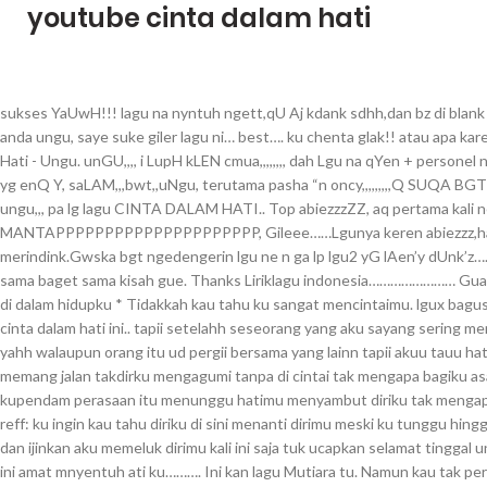
youtube cinta dalam hati
sukses YaUwH!!! lagu na nyntuh ngett,qU Aj kdank sdhh,dan bz di blank crta qu bnget thu lgu, best giler lah lagu nie….terus kan perjuangan anda ungu, saye suke giler lagu ni… best…. ku chenta glak!! atau apa karena lagu ini seperti kisah yang gw alami yah? Lirik Lagu Cinta Dalam Hati - Ungu. unGU,,,, i LupH kLEN cmua,,,,,,,, dah Lgu na qYen + personel na ganteng2 poLa, uNgu,, jgn prnh sombng klo dh tknl buat lg Lagu yg enQ Y, saLAM,,,bwt,,uNgu, terutama pasha “n oncy,,,,,,,,,Q SUQA BGT MA KLEN B2, ungu bwt gw top abieZZZZ gw sk sm semua lagu” ungu,,, pa lg lagu CINTA DALAM HATI.. Top abiezzzZZ, aq pertama kali nedengerin lg ne……waduh nangis””””””’ pokok nan MANTAPPPPPPPPPPPPPPPPPPPPP, Gileee……Lgunya keren abiezzz,hati gw langsung lu2h.suaramy sexy lip’z aliaz pasha biQn gW merindink.Gwska bgt ngedengerin lgu ne n ga lp lgu2 yG lAen’y dUnk’z…… SuMp4h KEREN ABIEZZZZZZZZ. LaGu ciNta Dalam hati bener2 sama baget sama kisah gue. Thanks Liriklagu indonesia…………………… Gua suka lagu ini loch!!!!!!!!!!!!!!!!!!! Hanya ada dirimu di dalam hatiku, di dalam hidupku * Tidakkah kau tahu ku sangat mencintaimu. lgux bagus banget n enak banget didengerin. awalnya, aku ga tau dengan lagu cinta dalam hati ini.. tapii setelahh seseorang yang aku sayang sering menyanyikan laguu ini aku jadii tau dan aku juga jadii suka sma lagu inii,,, yahh walaupun orang itu ud pergii bersama yang lainn tapii akuu tauu hatinya masii untuk aku,, pngen nangis klo dnger lagu ini . mungkin ini memang jalan takdirku mengagumi tanpa di cintai tak mengapa bagiku asal kau pun bahagia dengan hidupmu, dengan hidupmu, telah lama kupendam perasaan itu menunggu hatimu menyambut diriku tak mengapa bagiku cintaimu pun adalah bahagia untukku, bahagia untukku, reff: ku ingin kau tahu diriku di sini menanti dirimu meski ku tunggu hingga ujung waktuku dan berharap rasa ini kan abadi untuk selamanya dan ijinkan aku memeluk dirimu kali ini saja tuk ucapkan selamat tinggal untuk selamanya dan biarkan rasa ini bahagia untuk sekejab saja. !lirik ini amat mnyentuh ati ku………. Ini kan lagu Mutiara tu. Namun kau tak pernah merasa seperti yang ku rasakan kepadamu. . “Sumpah lagunya keren abiezzzzzzzzzzzzzz cz bs bwt tenang “, mantappp bgd laguna bikin sdih ngd, ngingetin sama mantan jah d. aDa sEoRanG LaKi2 yG biLanG kE gW,LaGu UnGu yG jDuL nYa CiNtA DaLam hati adL uNgkpAN PErASaAn nYA Ke Gw….. mmmmmmmmmmmmm lagunya w banget neh,,, ungu,,, w banget de pokoknya i luv u ka pasha. lgu CIDAHA,,sprti ht w,,,,,,,,,,w pnya cidaha tpi w mlu wat mengunngkapin_ya. . Sudah dirilis beberapa tahun silam, lagu Cinta Dalam Hati - Ungu kini kembali viral di TikTok. aku salut bgt dg lagunya ungu,coz lagu ini menyentuh bgt,and pas bgt untuk aku.thanks bwt ungu…moga ungu bs nyiptain lagu2 yg laen. nanTii maLem Tauun baaaaaaarUUU kegaZEbou ya,,. Lirik "Cinta Dalam Hati" dari Ungu ini dipublikasikan pada tanggal 14 Agustus 2007 (13 tahun yang lalu). . nyentuh banget loch lirik nya………. GILA BENER…………. )lagu2nya ungu tu qtq bgt cz nyentuh ma perasaan gw.apalagi CIDAHA…, i’m malaysian..i really love this songs.ungu is the best! Wulandari, I love U !!! "Dalam cinta juga diperlukan sikap yang tegas. Berikut cuplikan syair nyanyian / teks lagunya "tak mengapa bagiku cintaimu pun adalah / bahagia untukku, bahagia untukku reff: / meski ku tunggu hingga ujung waktuku / dan biarkan rasa ini bahagia untuk sekejab saja repeat reff". lagu ini pas bgt buat siapa saja yang hanya bisa mencintai tanpa bisa berbuat banyak.. i love u so much Mrs. M.A, sedih sangat lagu dengarsekali nak nangis oh :(( IM IN DELEMA, ungu qhyu suka n love smua lagumu,,,,,,,,,,,,,,,,,,,,,,,,,,,,,,,,,,,i looooooooovvvvvvveeeeeeeeeee youuuuuuuuuuuuuuu UNGU. TRIBUNLAMPUNG.CO.ID – Simak, chord Cinta Dalam Hati dinyanyikan Ungu. gue ngalamin kisah ni dah 2 kali dalam 1 bulan…………hatiku ancuuuuuur banget palagi klo dgerin lagu ni q terasa jadi orang paling bodoh di dunia, wah, ada yg nanya gw udah punya ce apa blom yah? Link download MP3 lagu Cinta Dalam Hati - Ungu. ( Tribunlampung.co.id / Resky Mertarega Saputri ), Ilustrasi. hidupku tp kok judulNa aneh y?? unguu lguu klyan kreeen abiez btw . Maju terus Ungu…, NiCe SonGs….. i Can CrY iF HeaR ThiZ SonGs…. Berikut, chord gitar Cinta Dalam Hati dilengkapi lirik lagu Cinta Dalam Hati dinyanyikan Ungu. bikin yang rock dong pasha biar tambah metaL .. lg cinta dalam hati begus banget dch, bwt gua klu dgr lg ini nyentuh bngt ke hati. BIKIN NANGIS PULA!!! POKOKNYA GAK NYESEL DECH DENGERIN LAGU INI GW SELALU SUPPORT UNGU BUAT JADI NOMOR SATU. 100 buat ungu. sangat2 sama dgn apa yang aku lalui.. aku suka lagu nie…. . aku nulis post ini sambil dgerin lagu ini dan nangis . seperti perasanq ma cayankq nanang prasetyo ,sama persis kyakd’lagi ni!!!!! bNr deCh uNgu NggaK ad 2’a….’n BnR2 bKn NyaYat HaTi bgT..”, khas buat yang tersayang…jiwang bangat ini sii. !lgunya tu GW BANGETTTTTTTT………. bagussssssss banget!!!!!!! ehm… . ?SuKsez sllU yuPh bwT UNgu!!! Tenggilis Mejoyo, Kota SBY, Jawa Timur 60291. emaNg lagu’y ungu ToP dEcH……………!!!!!!!!!!!!!!!!!!!!!!!!!!!!! Single lainnya dari U