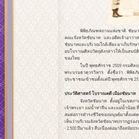
พิพิธภัณฑสถานแห่งชาติ ชัยนาท
คณะจังหวัดชัยนาท และอดีตเจ้าอาวาสว
ชัยนาทและบริเวณใกล้เคียง มาเก็บรักษ
อบโบราณศิลปวัตถุดังกล่าวให้เป็นสมบ
ของไทย
ในปี พุทธศักราช 2509 กรมศิลป
พระบรมธาตุวรวิหาร ตั้งชื่อว่า พิพิธภ
ประชาชนเข้าชมตั้งแต่ปี พุทธศักราช 25
ประวัติศาสตร์ โบราณคดี เมืองชัยนาท
จังหวัดชัยนาท ตั้งอยู่ในเขตภ
เจ้าพระยา แม่น้ำท่าจีน และแม่น้ำน้อย 
สมต่อการดำรงชีวิตของมนุษย์มาตั้งแต่
เห็นว่าบริเวณจังหวัดชัยนาทปรากฏร่องร
- 2,500 ปีมาแล้ว สืบเนื่องต่อมาถึงสมัยปร