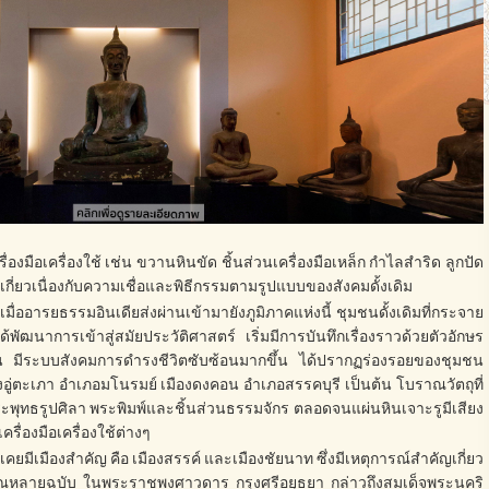
่องมือเครื่องใช้ เช่น ขวานหินขัด ชิ้นส่วนเครื่องมือเหล็ก กำไลสำริด ลูกปัด
กี่ยวเนื่องกับความเชื่อและพิธีกรรมตามรูปแบบของสังคมดั้งเดิม
มื่ออารยธรรมอินเดียส่งผ่านเข้ามายังภูมิภาคแห่งนี้ ชุมชนดั้งเดิมที่กระจาย
ด้พัฒนาการเข้าสู่สมัยประวัติศาสตร์ เริ่มมีการบันทึกเรื่องราวด้วยตัวอักษร
 มีระบบสังคมการดำรงชีวิตซับซ้อนมากขึ้น ได้ปรากฏร่องรอยของชุมชน
ู่ตะเภา อำเภอมโนรมย์ เมืองดงคอน อำเภอสรรคบุรี เป็นต้น โบราณวัตถุที่
ะพุทธรูปศิลา พระพิมพ์และชิ้นส่วนธรรมจักร ตลอดจนแผ่นหินเจาะรูมีเสียง
ครื่องมือเครื่องใช้ต่างๆ
คยมีเมืองสำคัญ คือ เมืองสรรค์ และเมืองชัยนาท ซึ่งมีเหตุการณ์สำคัญเกี่ยว
ราณหลายฉบับ ในพระราชพงศาวดาร กรุงศรีอยุธยา กล่าวถึงสมเด็จพระนคริ