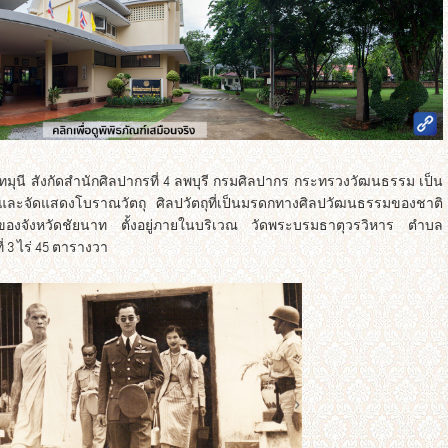
มุนี สังกัดสำนักศิลปากรที่ 4 ลพบุรี กรมศิลปากร กระทรวงวัฒนธรรม เป็น
์ และจัดแสดงโบราณวัตถุ ศิลปวัตถุที่เป็นมรดกทางศิลปวัฒนธรรมของชาติ
นึ่งของจังหวัดชัยนาท ตั้งอยู่ภายในบริเวณ วัดพระบรมธาตุวรวิหาร ตำบล
่ 3 ไร่ 45 ตารางวา