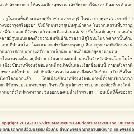
อ เจ้าอ้ายพระยา ให้ครองเมืองสุพรรณ เจ้ายี่พระยาให้ครองเมืองสรรค์ และ
ำน้อย อยู่ในเขตพื้นที่ ต.แพรกศรีราชา อ.สรรคบุรี ในช่วงราวพุทธศตวรรษที่ 20
หลวงของกรุงศรีอยุธยา ซึ่งมีวัดมหาธาตุเป็นศูนย์กลาง โบราณสถานที่ปรากฏ
องพี่น้อง และ ที่วัดพระแก้วนอกเมือง ล้วนแต่สร้างขึ้นในสมัยอยุธยาตอนต้น
ตนดหลายมีรูปแบบแสดงถึงความสัมพันธ์กับราชธานีสุโขทัยในช่วงเวลานั้นด้วย
แบบที่น่าสนใจ โดยเฉพาะอย่างยิ่งพระพุทธรูปศิลปะอู่ทองพบที่เมืองสรรค์
้งแต่ก่อนการสถาปนากรุงศรีอยุธยาเล็กน้อยมาจนถึงสมัยอยุธยาตอนต้น
าได้มาครองนั้น อยู่ที่ฟากตะวันตกของแม่น้ำน่านในจังหวัดพิษณุโลก ไม่ใช่
มืองชัยนาทที่จังหวัดชัยนาทนี้คงเกิดขึ้นและเรียกชื่อเช่นนี้ ภายหลังจากที่
ของแม่น้ำน่าน เข้ากับเมืองสรลวงสองแควฝั่งตรงกันข้าม เรียกชื่อใหม่
มไตรโลกนาถแล้ว โดยเมืองชัยนาทที่จังหวัดชัยนาทนี้ตั้งอยู่บริเวณปาก
นตก มีวัดพระบรมมหาธาตุวรวิหารเป็นศูนย์กลางการปกครองท้องที่แห่งใหม่
ัยนาทมาตั้งใหม่ทางฟากตะวันออกของแม่น้ำเจ้าพระยา อันเป็นที่ตั้งของตัว