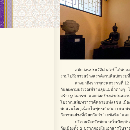
สมัยก่อนประวัติศาสตร์ ได้พบเครื
รวมไปถึงการสร้างสรรค์งานศิลปกรรมที่เ
ล่วงมาถึงราวพุทธศตวรรษที่ 12 เ
กันอยู่ตามบริเวณที่ราบลุ่มแม่น้ำต่างๆ ไ
สร้างรูปเคารพ และก่อสร้างศาสนสถาน
โบราณสมัยทวารวดีหลายแห่ง เช่น เมืองอ
พบส่วนใหญ่เนื่องในพุทธศาสนา เช่น พร
กังวานอย่างที่เรียกกันว่า “ระฆังหิน” และเ
บริเวณจังหวัดชัยนาทในปัจจุบันเ
กับเมืองทั้ง 2 ปรากฏอยู่ในเอกสารโบ