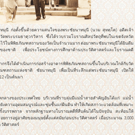
มุนี ก่อตั้งขึ้นด้วยความสนใจของพระชัยนาทมุนี (นวม สุทตฺโต) อดีตเจ้า
ัดพระบรมธาตุวรวิหาร ซึ่งได้รวบรวมโบราณศิลปวัตถุที่พบในเขตจังหวัด
าไว้ในพิพิธภัณฑสถานของวัดเป็นจำนวนมาก ต่อมาพระชัยนาทมุนีได้ยินดีม
ัติของชาติ เพื่อประโยชน์ทางการศึกษาด้านประวัติศาสตร์และโบราณคดี
ากรจึงได้ดำเนินการก่อสร้างอาคารพิพิธภัณฑสถานขึ้นในบริเวณใกล้กับวัด
ัณฑสถานแห่งชาติ ชัยนาทมุนี เพื่อเป็นที่ระลึกแด่พระชัยนาทมุนี เปิดให้
12 เป็นต้นมา
าคกลางของประเทศไทย บริเวณที่ราบลุ่มมีแม่น้ำสายสำคัญอันได้แก่ แม่น้ำ
ที่ยังความอุดมสมบูรณ์และชุ่มชื้นแก่ผืนดิน ทำให้เกิดสภาวะแวดล้อมที่เหมาะ
ครั้งบรรพกาล จากหลักฐานทางโบราณคดีที่สืบค้นได้ในปัจจุบัน สะท้อนให้
อยการอยู่อาศัยของมนุษย์ตั้งแต่สมัยก่อนประวัติศาสตร์ เมื่อประมาณ 3,000
ะวัติศาสตร์