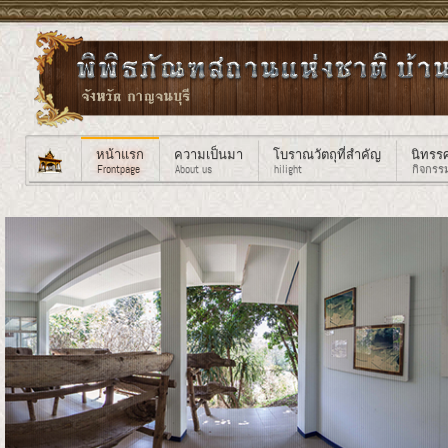
หน้าแรก
ความเป็นมา
โบราณวัตถุที่สำคัญ
นิทรร
Frontpage
About us
hilight
กิจกรร