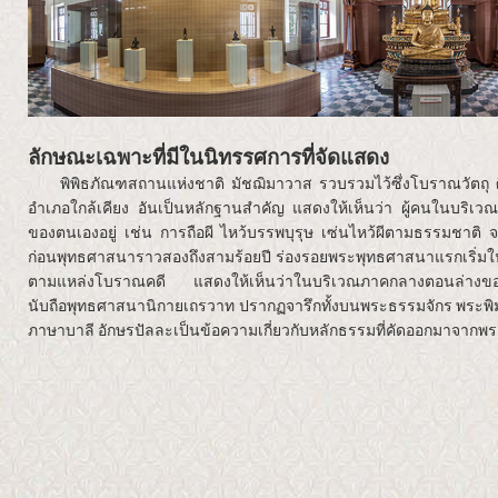
ลักษณะเฉพาะที่มีในนิทรรศการที่จัดแสดง
พิพิธภัณฑสถานแห่งชาติ มัชฌิมาวาส รวบรวมไว้ซึ่งโบราณวัตถุ ศ
อำเภอใกล้เคียง อันเป็นหลักฐานสำคัญ แสดงให้เห็นว่า ผู้คนในบริเว
ของตนเองอยู่ เช่น การถือผี ไหว้บรรพบุรุษ เซ่นไหว้ผีตามธรรมชาติ 
ก่อนพุทธศาสนาราวสองถึงสามร้อยปี ร่องรอยพระพุทธศาสนาแรกเริ่มใน
ตามแหล่งโบราณคดี แสดงให้เห็นว่าในบริเวณภาคกลางตอนล่างของ
นับถือพุทธศาสนานิกายเถรวาท ปรากฏจารึกทั้งบนพระธรรมจักร พระพิมพ
ภาษาบาลี อักษรปัลละเป็นข้อความเกี่ยวกับหลักธรรมที่คัดออกมาจากพร