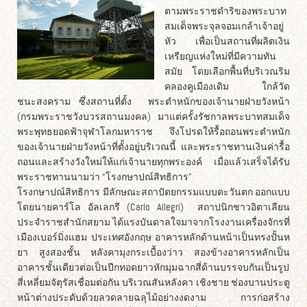
ตามพระราชดำริของพระบาท
สมเด็จพระจุลจอมเกล้าเจ้าอยู่
หัว เพื่อเป็นสถานที่ผลิตเงิน
เหรียญแห่งใหม่ที่มีความทัน
สมัย โดยเลือกพื้นที่บริเวณริม
คลองคูเมืองเดิม ใกล้วัด
ชนะสงคราม ซึ่งสถานที่ตั้ง พระตำหนักของเจ้านายฝ่ายวังหน้า
(กรมพระราชวังบวรสถานมงคล) มาแต่ครั้งรัชกาลพระบาทสมเด็จ
พระพุทธยอดฟ้าจุฬาโลกมหาราช จึงโปรดให้รื้อถอนพระตำหนัก
ของเจ้านายฝ่ายวังหน้าที่ตั้งอยู่บริเวณนี้ และพระราชทานเงินค่ารื้อ
ถอนและสร้างวังใหม่ให้แก่เจ้านายทุกพระองค์ เมื่อแล้วเสร็จได้รับ
พระราชทานนามว่า “โรงกษาปณ์สิทธิการ”
โรงกษาปณ์สิทธิการ มีลักษณะสถาปัตยกรรมแบบตะวันตก ออกแบบ
โดยนายคาร์โล อัลเลกรี (Carlo Allegri) สถาปนิกชาวอิตาเลียน
ประจำราชสำนักสยาม ได้แรงบันดาลใจมาจากโรงงานเครื่องจักรที่
เมืองเบอร์มิ่งแฮม ประเทศอังกฤษ อาคารหลักด้านหน้าเป็นทรงปั้นห
ยา สูงสองชั้น หลังคามุงกระเบื้องว่าว สองข้างอาคารหลักเป็น
อาคารชั้นเดียวต่อเป็นปีกทอดยาวหักมุมฉากสี่ด้านบรรจบกันเป็นรูป
สี่เหลี่ยมจัตุรัสเชื่อมต่อกัน บริเวณสันหลังคา เชิงชาย ช่องบานประตู
หน้าต่างประดับด้วยลวดลายฉลุไม้อย่างงดงาม การก่อสร้าง