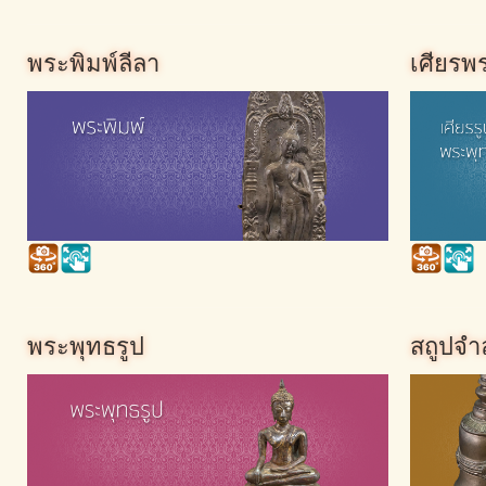
พระพิมพ์ลีลา
เศียรพ
พระพุทธรูป
สถูปจำ