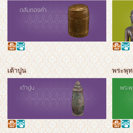
เต้าปูน
พระพุท