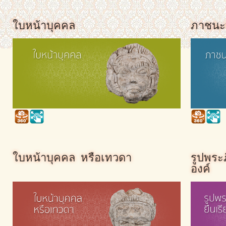
ใบหน้าบุคคล
ภาชนะ
ใบหน้าบุคคล หรือเทวดา
รูปพระภ
องค์