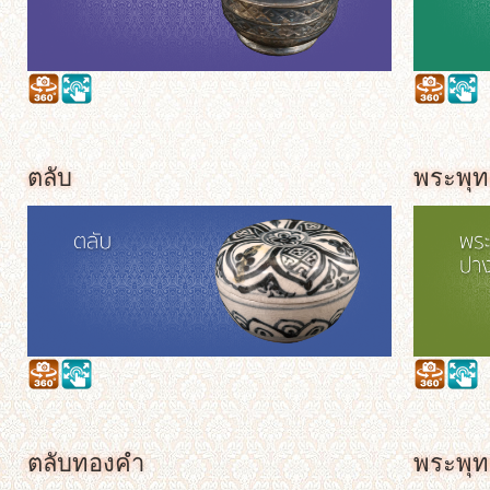
ตลับ
พระพุท
ตลับทองคำ
พระพุท