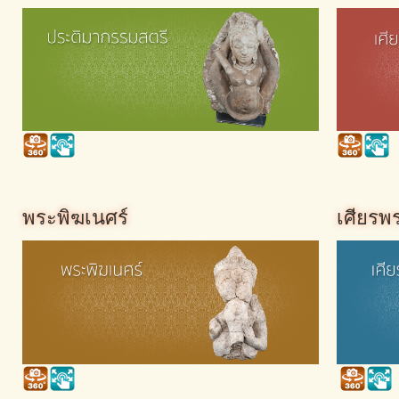
พระพิฆเนศร์
เศียรพ