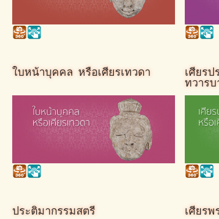
ใบหน้าบุคคล หรือเศียรเทวดา
เศียรป
ทวารบ
ประติมากรรมสตรี
เศียรพ